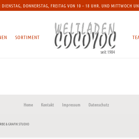
: DIENSTAG, DONNERSTAG, FREITAG VON 10 – 18 UHR. UND MITTWOCH UN
NEN
SORTIMENT
TE
Home
Kontakt
Impressum
Datenschutz
RBE & GRAFIK STUDIO