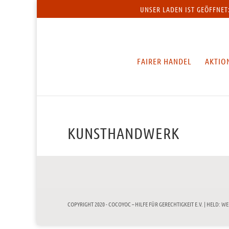
UNSER LADEN IST GEÖFFNET
FAIRER HANDEL
AKTIO
KUNSTHANDWERK
COPYRIGHT 2020 - COCOYOC – HILFE FÜR GERECHTIGKEIT E.V. |
HELD: WE