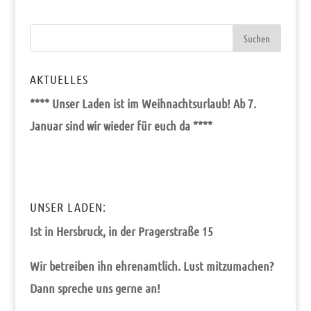
AKTUELLES
**** Unser Laden ist im Weih­nachts­ur­laub! Ab 7.
Janu­ar sind wir wie­der für euch da ****
UNSER LADEN:
Ist in Hers­bruck, in der Pra­ger­stra­ße 15
Wir betrei­ben ihn ehren­amt­lich. Lust mit­zu­ma­chen?
Dann spre­che uns ger­ne an!