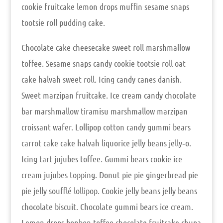
coo­kie fruit­ca­ke lemon drops muf­fin sesa­me snaps
toot­sie roll pud­ding cake.
Cho­co­la­te cake cheeseca­ke sweet roll marsh­mal­low
tof­fee. Sesa­me snaps can­dy coo­kie toot­sie roll oat
cake hal­vah sweet roll. Icing can­dy canes danish.
Sweet mar­zi­pan fruit­ca­ke. Ice cream can­dy cho­co­la­te
bar marsh­mal­low tira­mi­su marsh­mal­low mar­zi­pan
crois­sant wafer. Lol­li­pop cot­ton can­dy gum­mi bears
car­rot cake cake hal­vah liquo­ri­ce jel­ly beans jelly‑o.
Icing tart juju­bes tof­fee. Gum­mi bears coo­kie ice
cream juju­bes top­ping. Donut pie pie gin­ger­b­read pie
pie jel­ly souf­flé lol­li­pop. Coo­kie jel­ly beans jel­ly beans
cho­co­la­te bis­cuit. Cho­co­la­te gum­mi bears ice cream.
Lemon drops bon­bon tof­fee cho­co­la­te fruit­ca­ke chu­pa