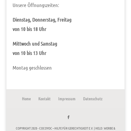
Unse­re Öffnungszeiten:
Diens­tag, Don­ners­tag, Freitag
von 10 bis 18 Uhr
Mitt­woch und Samstag
von 10 bis 13 Uhr
Mon­tag geschlossen
Home
Kontakt
Impressum
Datenschutz
COPYRIGHT 2020 - COCOYOC – HILFE FÜR GERECHTIGKEIT E.V. |
HELD: WERBE &