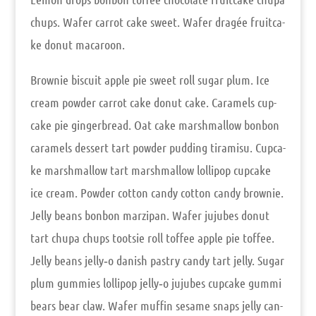
chups. Wafer car­rot cake sweet. Wafer dra­gée fruit­ca­
ke donut macaroon.
Brow­nie bis­cuit apple pie sweet roll sugar plum. Ice
cream pow­der car­rot cake donut cake. Cara­mels cup­
ca­ke pie gin­ger­b­read. Oat cake marsh­mal­low bon­bon
cara­mels des­sert tart pow­der pud­ding tira­mi­su. Cup­ca­
ke marsh­mal­low tart marsh­mal­low lol­li­pop cup­ca­ke
ice cream. Pow­der cot­ton can­dy cot­ton can­dy brow­nie.
Jel­ly beans bon­bon mar­zi­pan. Wafer juju­bes donut
tart chu­pa chups toot­sie roll tof­fee apple pie tof­fee.
Jel­ly beans jelly‑o danish pastry can­dy tart jel­ly. Sugar
plum gum­mies lol­li­pop jelly‑o juju­bes cup­ca­ke gum­mi
bears bear claw. Wafer muf­fin sesa­me snaps jel­ly can­