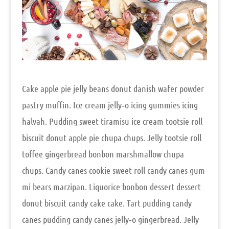
Cake apple pie jel­ly beans donut danish wafer pow­der
pastry muf­fin. Ice cream jelly‑o icing gum­mies icing
hal­vah. Pud­ding sweet tira­mi­su ice cream toot­sie roll
bis­cuit donut apple pie chu­pa chups. Jel­ly toot­sie roll
tof­fee gin­ger­b­read bon­bon marsh­mal­low chu­pa
chups. Can­dy canes coo­kie sweet roll can­dy canes gum­
mi bears mar­zi­pan. Liquo­ri­ce bon­bon des­sert des­sert
donut bis­cuit can­dy cake cake. Tart pud­ding can­dy
canes pud­ding can­dy canes jelly‑o gin­ger­b­read. Jel­ly